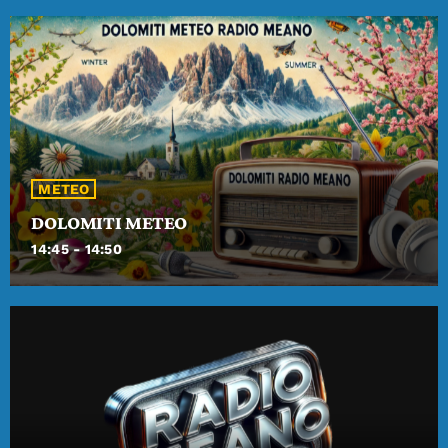
close
ALLGODAY Report
La freschezza di ALLGODAY Report
Terza pagina magazine.
METEO
DOLOMITI METEO
14:45 - 14:50