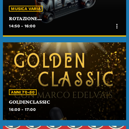
MUSICA VARIA
ROTAZIONE…
more_vert
14:50 - 16:00
close
ROTAZIONE…
Canzoni di tutti i tempi
Su Radio Meano tutta la musica che vuoi.
ANNI 70-80
GOLDENCLASSIC
16:00 - 17:00