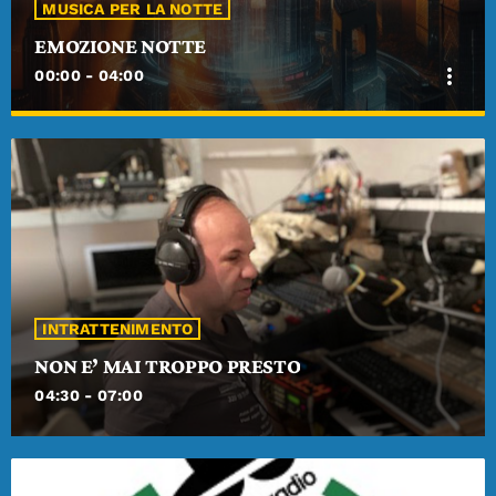
MUSICA PER LA NOTTE
DEDICHE
EMOZIONE NOTTE
more_vert
00:00 - 04:00
PLAYER
close
EMOZIONE NOTTE
Le emozioni si accendono.
Nel silenzio della notte, le emozioni si accendono, melodie che
risuonano nell'anima, per ch desidera sognare e amare...
INTRATTENIMENTO
NON E’ MAI TROPPO PRESTO
04:30 - 07:00