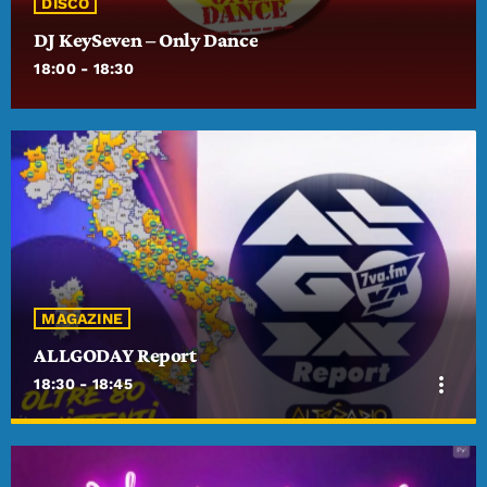
DISCO
DJ KeySeven – Only Dance
18:00 - 18:30
MAGAZINE
ALLGODAY Report
more_vert
18:30 - 18:45
close
ALLGODAY Report
La freschezza di ALLGODAY Report