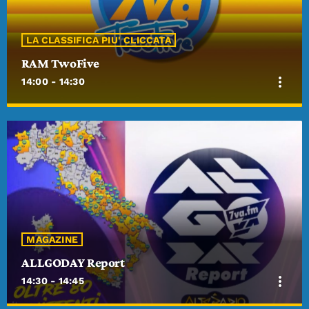
LA CLASSIFICA PIU' CLICCATA
RAM TwoFive
more_vert
14:00 - 14:30
close
RAM TwoFive
Con Francesco catenacci
Tutte le migliori hit del momento con Francesco Chico Catenacci
MAGAZINE
ALLGODAY Report
more_vert
14:30 - 14:45