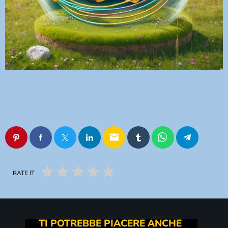
email
RATE IT
TI POTREBBE PIACERE ANCHE