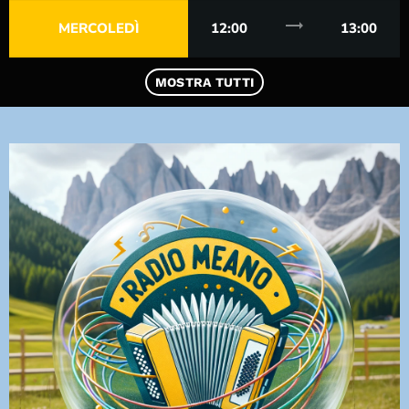
trending_flat
MERCOLEDÌ
12:00
13:00
DEDICHE
PLAYER
MOSTRA TUTTI