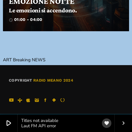
EMOZIONE NOTTE
Le emozioni si accendono.
DEDICHE
01:00 - 04:00
access_time
PLAYER
ART Breaking NEWS
COPYRIGHT
RADIO MEANO 2024
Titles not available
play_arrow
keyboard_arrow_right
favorite
Laut FM API error