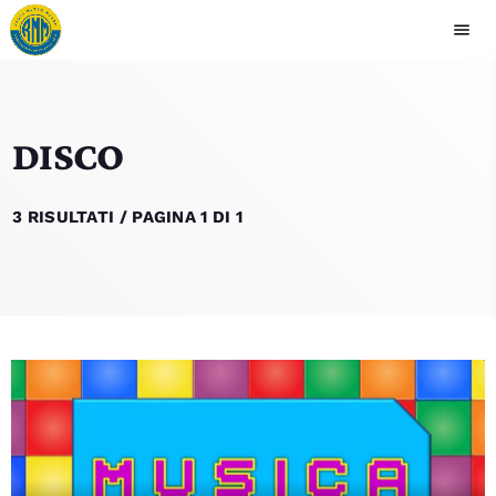
menu
close
play_arrow
DISCO
RADIO MEANO
3 RISULTATI / PAGINA 1 DI 1
HOME
PALINSESTO
RUBRICHE
CONTATTI
CLASSIFICA