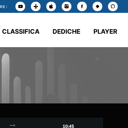
.
FEDERICA
BUONA RADIO A TUTTI, HO SCOP
e
CLASSIFICA
DEDICHE
PLAYER
trending_flat
10:45