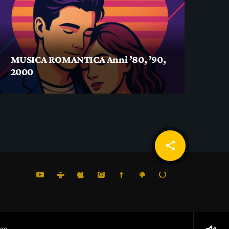
MUSICA ROMANTICA Anni ’80, ’90,
2000
share
email