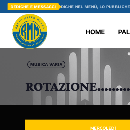
ANDO SU DEDICHE NEL MENÙ, LO PUBBLICHEREMO QUI, SUL SI
DEDICHE E MESSAGGI
HOME
PAL
MUSICA VARIA
ROTAZIONE……
MERCOLEDÌ