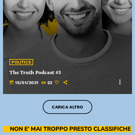
POLITICS
The Truth Podcast #3
more_vert
today
15/01/2021
22
CARICA ALTRO
NON E’ MAI TROPPO PRESTO CLASSIFICHE