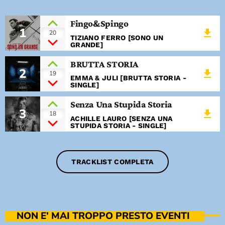
Fingo&Spingo
1
file_download
20
TIZIANO FERRO [SONO UN
GRANDE]
BRUTTA STORIA
2
file_download
19
EMMA & JULI [BRUTTA STORIA -
SINGLE]
Senza Una Stupida Storia
3
file_download
18
ACHILLE LAURO [SENZA UNA
STUPIDA STORIA - SINGLE]
TRACKLIST COMPLETA
NON E’ MAI TROPPO PRESTO EVENTI