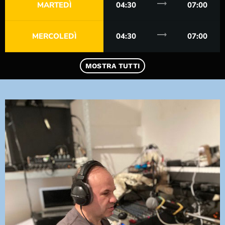
trending_flat
MARTEDÌ
04:30
07:00
DEDICHE
trending_flat
MERCOLEDÌ
04:30
07:00
PLAYER
MOSTRA TUTTI