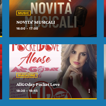
MUSIC
NOVITA’ MUSICALI
16:00 - 17:00
MAGAZINE
AllGOday Pocket Love
more_vert
18:30 - 18:45
close