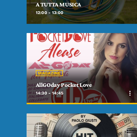
A TUTTA MUSICA
12:00 - 13:00
MAGAZINE
AllGOday Pocket Love
more_vert
14:30 - 14:45
close
AllGOday Pocket Love
AllGOday Pocket Love