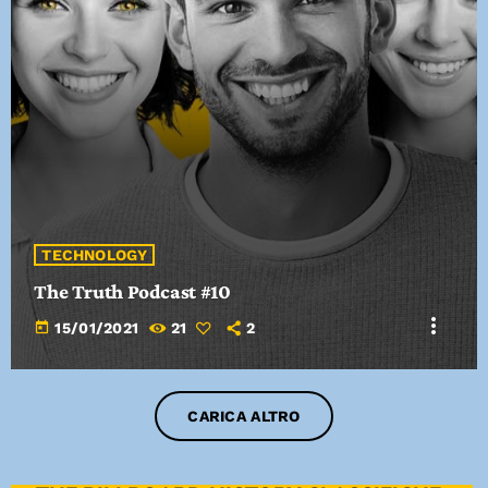
TECHNOLOGY
The Truth Podcast #10
more_vert
today
15/01/2021
21
2
CARICA ALTRO