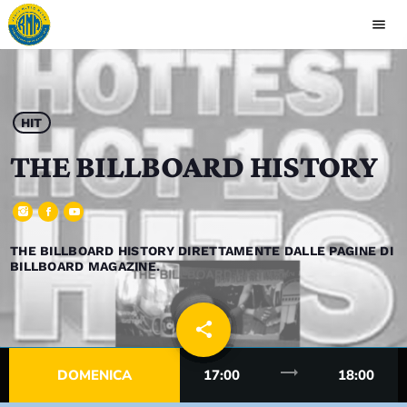
menu
close
play_arrow
RADIO MEANO
HIT
THE BILLBOARD HISTORY
HOME
THE BILLBOARD HISTORY DIRETTAMENTE DALLE PAGINE DI
BILLBOARD MAGAZINE.
PALINSESTO
RUBRICHE
share
email
CONTATTI
trending_flat
DOMENICA
17:00
18:00
CLASSIFICA