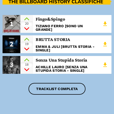
THE BILLBOARD HISTORY CLASSIFICHE
Fingo&Spingo
1
file_download
20
TIZIANO FERRO [SONO UN
GRANDE]
BRUTTA STORIA
2
file_download
19
EMMA & JULI [BRUTTA STORIA -
SINGLE]
Senza Una Stupida Storia
3
file_download
18
ACHILLE LAURO [SENZA UNA
STUPIDA STORIA - SINGLE]
TRACKLIST COMPLETA