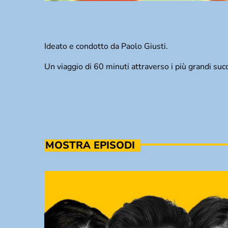
Ideato e condotto da Paolo Giusti.
Un viaggio di 60 minuti attraverso i più grandi suc
MOSTRA EPISODI
TRACKLIST
fast_forward
00:00:00
Starting here - Intro