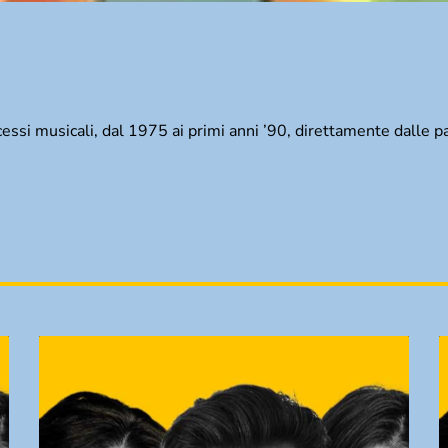
cessi musicali, dal 1975 ai primi anni ’90, direttamente dalle 
TRACKLIST
fast_forward
00:00:00
Starting here - Intro