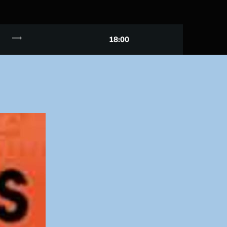
trending_flat
18:00