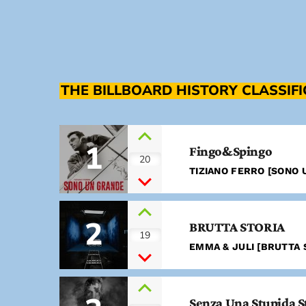
THE BILLBOARD HISTORY CLASSIF
1
Fingo&Spingo
20
TIZIANO FERRO [SONO 
2
BRUTTA STORIA
19
EMMA & JULI [BRUTTA S
Senza Una Stupida S