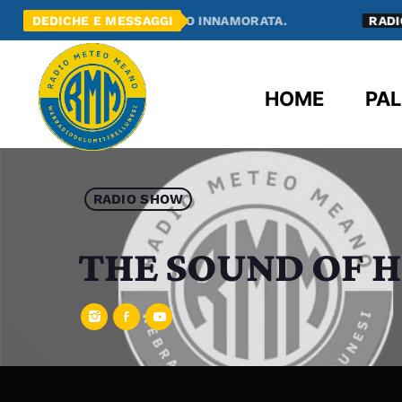
E ME NE SONO INNAMORATA.
DEDICHE E MESSAGGI
RADIO MEANO
HA
HOME
PAL
RADIO SHOW
THE SOUND OF 