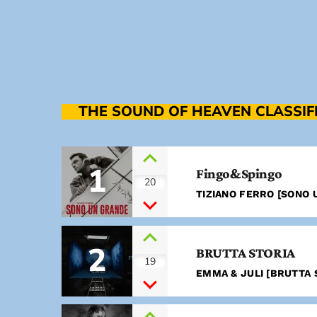
THE SOUND OF HEAVEN CLASSIF
1
Fingo&Spingo
20
TIZIANO FERRO [SONO 
2
BRUTTA STORIA
19
EMMA & JULI [BRUTTA S