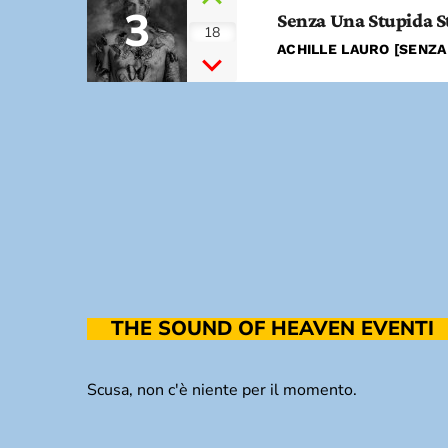
3
Senza Una Stupida S
18
ACHILLE LAURO [SENZA
THE SOUND OF HEAVEN EVENTI
Scusa, non c'è niente per il momento.