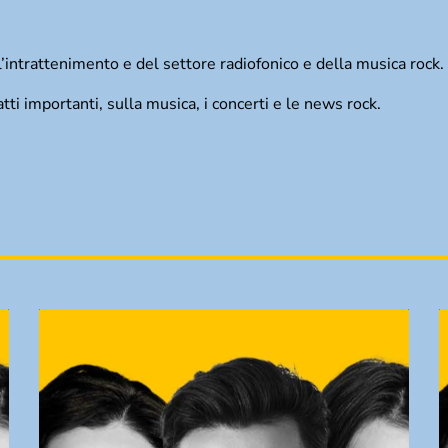
’intrattenimento e del settore radiofonico e della musica rock.
ti importanti, sulla musica, i concerti e le news rock.
TRACKLIST
fast_forward
00:00:00
Starting here - Intro
fast_forward
00:00:10
We ask the optinion to our listeners - The
interview