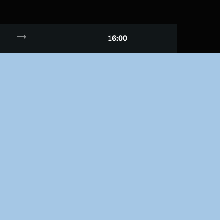
trending_flat
16:00