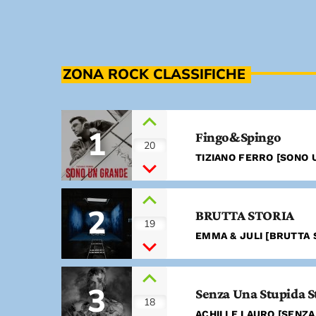
ZONA ROCK CLASSIFICHE
1
Fingo&Spingo
20
TIZIANO FERRO [SONO 
2
BRUTTA STORIA
19
EMMA & JULI [BRUTTA S
3
Senza Una Stupida S
18
ACHILLE LAURO [SENZA