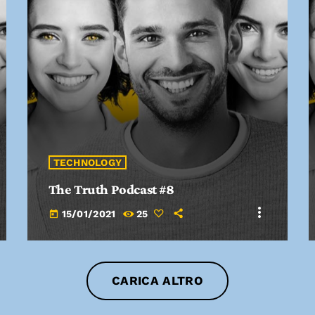
fast_forward
00:00:20
Gofred Johnes - Song One
TECHNOLOGY
The Truth Podcast #8
more_vert
15/01/2021
25
today
CARICA ALTRO