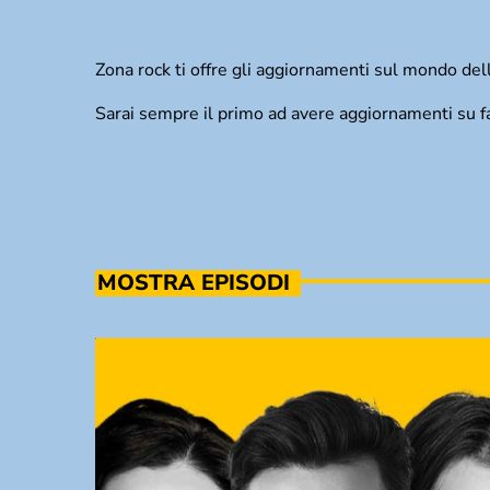
Zona rock ti offre gli aggiornamenti sul mondo dell
Sarai sempre il primo ad avere aggiornamenti su fat
MOSTRA EPISODI
TRACKLIST
fast_forward
00:00:00
Starting here - Intro
fast_forward
00:00:10
We ask the optinion to our listeners - The
interview