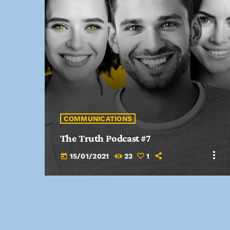
fast_forward
00:00:20
Metellica - Song One
COMMUNICATIONS
The Truth Podcast #7
more_vert
15/01/2021
23
1
today