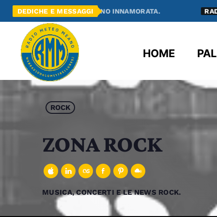
EANO E ME NE SONO INNAMORATA.
DEDICHE E MESSAGGI
RADIO MEANO
HOME
PAL
ROCK
ZONA ROCK
MUSICA, CONCERTI E LE NEWS ROCK.