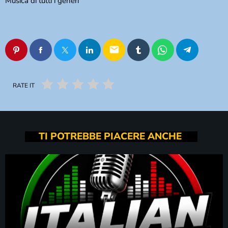
Musica di tutti i generi
email
RATE IT
TI POTREBBE PIACERE ANCHE