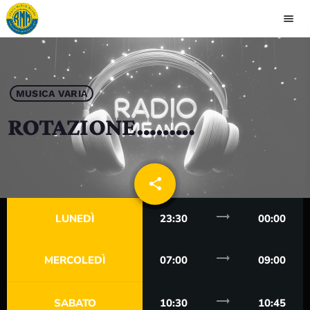
menu
close
play_arrow
RADIO MEANO
MUSICA VARIA
ROTAZIONE………
HOME
share
email
PALINSESTO
trending_flat
LUNEDÌ
23:30
00:00
RUBRICHE
trending_flat
MERCOLEDÌ
07:00
09:00
CONTATTI
trending_flat
SABATO
10:30
10:45
CLASSIFICA