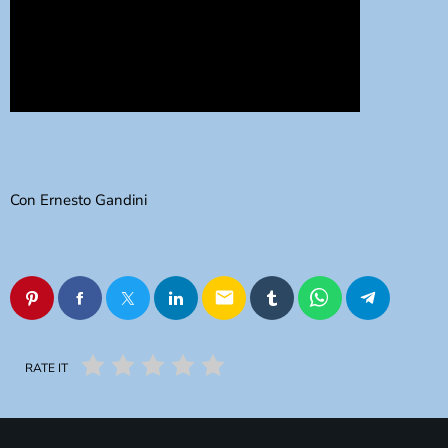
Con Ernesto Gandini
email
RATE IT