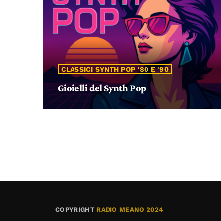
CLASSICI SYNTH POP '80 E '90
Gioielli del Synth Pop
COPYRIGHT
RADIO MEANO 2024