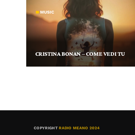
MUSIC
label
CRISTINA BONAN – COME VEDI TU
COPYRIGHT
RADIO MEANO 2024