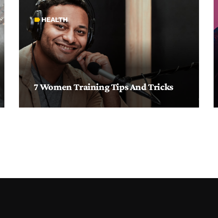
HEALTH
label
7 Women Training Tips And Tricks