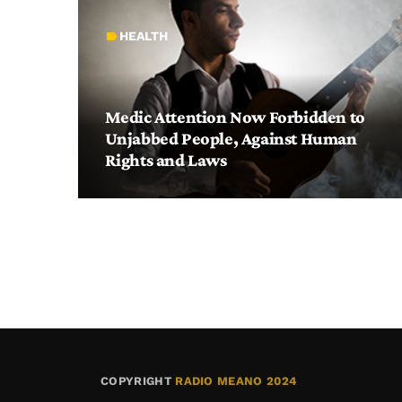
HEALTH
label
Medic Attention Now Forbidden to
Unjabbed People, Against Human
Rights and Laws
COPYRIGHT
RADIO MEANO 2024